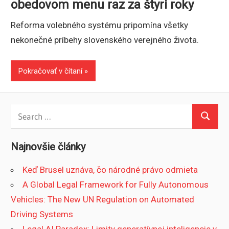
obedovom menu raz za štyri roky
Reforma volebného systému pripomína všetky
nekonečné príbehy slovenského verejného života.
Pokračovať v čítaní
Search
Search
for:
Najnovšie články
Keď Brusel uznáva, čo národné právo odmieta
A Global Legal Framework for Fully Autonomous
Vehicles: The New UN Regulation on Automated
Driving Systems
Legal AI Paradox: Limity generatívnej inteligencie v