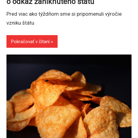
o odkaz zaniknutého štátu
Pred viac ako týždňom sme si pripomenuli výročie
vzniku štátu
Pokračovať v čítaní