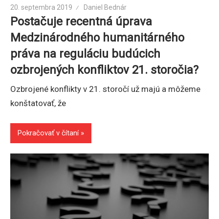
20. septembra 2019
Daniel Bednár
Postačuje recentná úprava
Medzinárodného humanitárného
práva na reguláciu budúcich
ozbrojených konfliktov 21. storočia?
Ozbrojené konflikty v 21. storočí už majú a môžeme
konštatovať, že
Pokračovať v čítaní