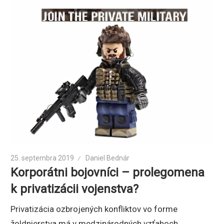
25. septembra 2019
Daniel Bednár
Korporátni bojovníci – prolegomena
k privatizácii vojenstva?
Privatizácia ozbrojených konfliktov vo forme
žoldnierstva má v medzinárodných vzťahoch