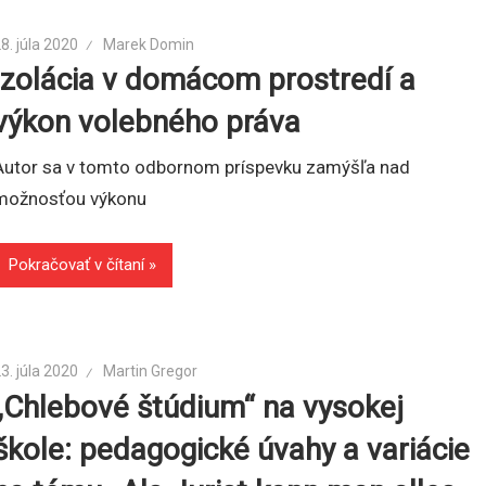
8. júla 2020
Marek Domin
Izolácia v domácom prostredí a
výkon volebného práva
Autor sa v tomto odbornom príspevku zamýšľa nad
možnosťou výkonu
Pokračovať v čítaní
3. júla 2020
Martin Gregor
„Chlebové štúdium“ na vysokej
škole: pedagogické úvahy a variácie