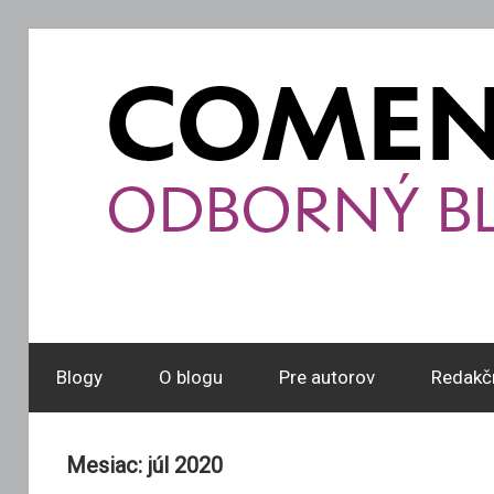
Skip
to
content
Comenius
Blog
Blogy
O blogu
Pre autorov
Redakč
Mesiac:
júl 2020