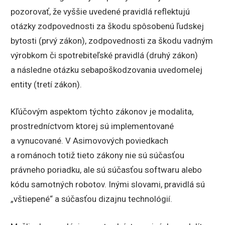
pozorovať, že vyššie uvedené pravidlá reflektujú
otázky zodpovednosti za škodu spôsobenú ľudskej
bytosti (prvý zákon), zodpovednosti za škodu vadným
výrobkom či spotrebiteľské pravidlá (druhý zákon)
a následne otázku sebapoškodzovania uvedomelej
entity (tretí zákon).
Kľúčovým aspektom týchto zákonov je modalita,
prostredníctvom ktorej sú implementované
a vynucované. V Asimovových poviedkach
a románoch totiž tieto zákony nie sú súčasťou
právneho poriadku, ale sú súčasťou softwaru alebo
kódu samotných robotov. Inými slovami, pravidlá sú
„vštiepené“ a súčasťou dizajnu technológií.