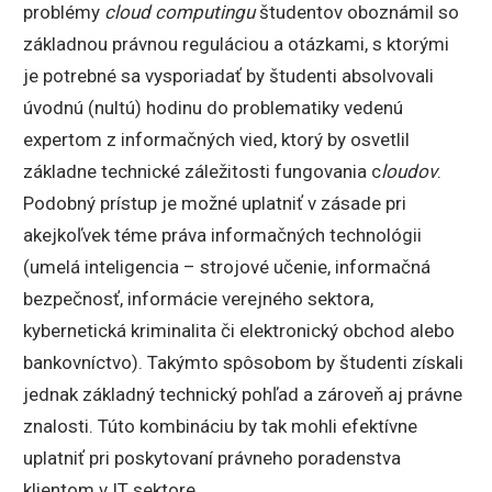
problémy
cloud computingu
študentov oboznámil so
základnou právnou reguláciou a otázkami, s ktorými
je potrebné sa vysporiadať by študenti absolvovali
úvodnú (nultú) hodinu do problematiky vedenú
expertom z informačných vied, ktorý by osvetlil
základne technické záležitosti fungovania c
loudov
.
Podobný prístup je možné uplatniť v zásade pri
akejkoľvek téme práva informačných technológii
(umelá inteligencia – strojové učenie, informačná
bezpečnosť, informácie verejného sektora,
kybernetická kriminalita či elektronický obchod alebo
bankovníctvo). Takýmto spôsobom by študenti získali
jednak základný technický pohľad a zároveň aj právne
znalosti. Túto kombináciu by tak mohli efektívne
uplatniť pri poskytovaní právneho poradenstva
klientom v IT sektore.