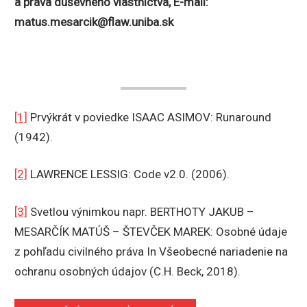
a práva duševného vlastníctva, E-mail:
matus.mesarcik@flaw.uniba.sk
[1]
Prvýkrát v poviedke ISAAC ASIMOV: Runaround
(1942).
[2]
LAWRENCE LESSIG: Code v2.0. (2006).
[3]
Svetlou výnimkou napr. BERTHOTY JAKUB –
MESARČÍK MATÚŠ – ŠTEVČEK MAREK: Osobné údaje
z pohľadu civilného práva In Všeobecné nariadenie na
ochranu osobných údajov (C.H. Beck, 2018).