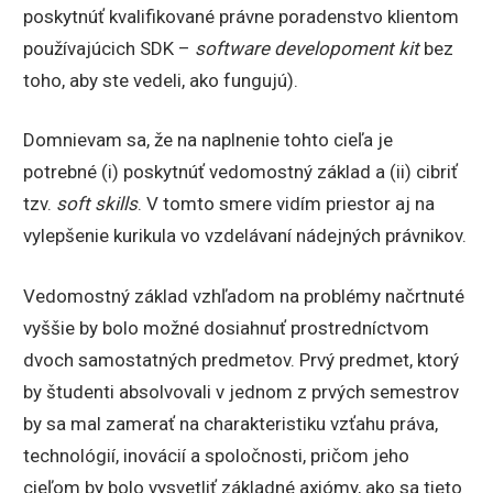
poskytnúť kvalifikované právne poradenstvo klientom
používajúcich SDK –
software developoment kit
bez
toho, aby ste vedeli, ako fungujú).
Domnievam sa, že na naplnenie tohto cieľa je
potrebné (i) poskytnúť vedomostný základ a (ii) cibriť
tzv.
soft skills
. V tomto smere vidím priestor aj na
vylepšenie kurikula vo vzdelávaní nádejných právnikov.
Vedomostný základ vzhľadom na problémy načrtnuté
vyššie by bolo možné dosiahnuť prostredníctvom
dvoch samostatných predmetov. Prvý predmet, ktorý
by študenti absolvovali v jednom z prvých semestrov
by sa mal zamerať na charakteristiku vzťahu práva,
technológií, inovácií a spoločnosti, pričom jeho
cieľom by bolo vysvetliť základné axiómy, ako sa tieto