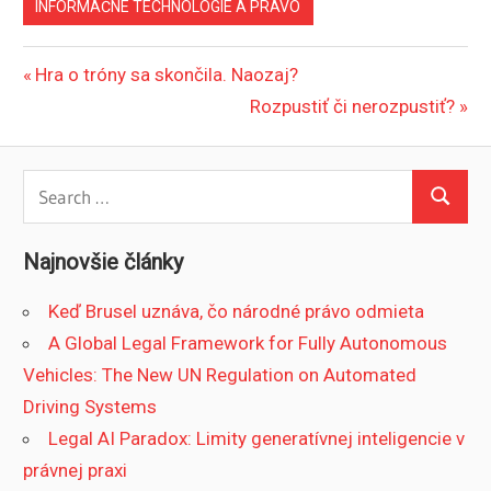
INFORMAČNÉ TECHNOLÓGIE A PRÁVO
Navigácia
Previous
Hra o tróny sa skončila. Naozaj?
Post:
Next
Rozpustiť či nerozpustiť?
v
Post:
článku
Search
Search
for:
Najnovšie články
Keď Brusel uznáva, čo národné právo odmieta
A Global Legal Framework for Fully Autonomous
Vehicles: The New UN Regulation on Automated
Driving Systems
Legal AI Paradox: Limity generatívnej inteligencie v
právnej praxi