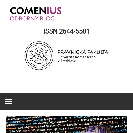
Skip
to
content
Comenius
ISSN 2644-5581
Blog