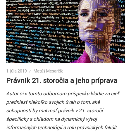
1. júla 2019
Matúš Mesarčík
Právnik 21. storočia a jeho príprava
Autor si v tomto odbornom príspevku kladie za cieľ
predniesť niekoľko svojich úvah o tom, aké
schopnosti by mal mať právnik v 21. storočí
špecificky s ohľadom na dynamický vývoj
informačných technológií a rolu právnických fakúlt