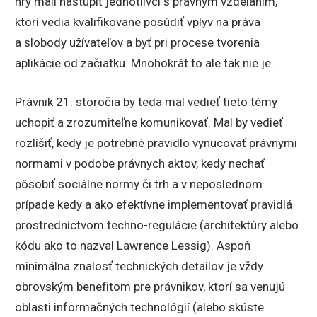
hry mali nastúpiť jednotlivci s právnym vzdelaním,
ktorí vedia kvalifikovane posúdiť vplyv na práva
a slobody užívateľov a byť pri procese tvorenia
aplikácie od začiatku. Mnohokrát to ale tak nie je.
Právnik 21. storočia by teda mal vedieť tieto témy
uchopiť a zrozumiteľne komunikovať. Mal by vedieť
rozlíšiť, kedy je potrebné pravidlo vynucovať právnymi
normami v podobe právnych aktov, kedy nechať
pôsobiť sociálne normy či trh a v neposlednom
prípade kedy a ako efektívne implementovať pravidlá
prostredníctvom techno-regulácie (architektúry alebo
kódu ako to nazval Lawrence Lessig). Aspoň
minimálna znalosť technických detailov je vždy
obrovským benefitom pre právnikov, ktorí sa venujú
oblasti informačných technológií (alebo skúste