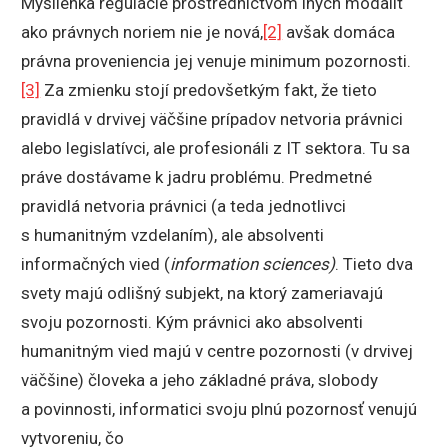
Myšlienka regulácie prostredníctvom iných modalít
ako právnych noriem nie je nová,
[2]
avšak domáca
právna proveniencia jej venuje minimum pozornosti.
[3]
Za zmienku stojí predovšetkým fakt, že tieto
pravidlá v drvivej väčšine prípadov netvoria právnici
alebo legislatívci, ale profesionáli z IT sektora. Tu sa
práve dostávame k jadru problému. Predmetné
pravidlá netvoria právnici (a teda jednotlivci
s humanitným vzdelaním), ale absolventi
informačných vied (
information sciences)
. Tieto dva
svety majú odlišný subjekt, na ktorý zameriavajú
svoju pozornosti. Kým právnici ako absolventi
humanitným vied majú v centre pozornosti (v drvivej
väčšine) človeka a jeho základné práva, slobody
a povinnosti, informatici svoju plnú pozornosť venujú
vytvoreniu, čo