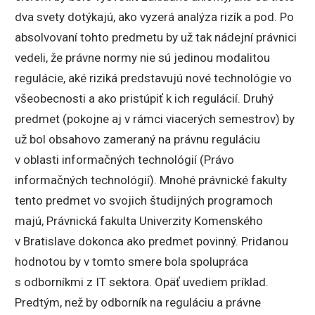
dva svety dotýkajú, ako vyzerá analýza rizík a pod. Po
absolvovaní tohto predmetu by už tak nádejní právnici
vedeli, že právne normy nie sú jedinou modalitou
regulácie, aké riziká predstavujú nové technológie vo
všeobecnosti a ako pristúpiť k ich regulácií. Druhý
predmet (pokojne aj v rámci viacerých semestrov) by
už bol obsahovo zameraný na právnu reguláciu
v oblasti informačných technológií (Právo
informačných technológií). Mnohé právnické fakulty
tento predmet vo svojich študijných programoch
majú, Právnická fakulta Univerzity Komenského
v Bratislave dokonca ako predmet povinný. Pridanou
hodnotou by v tomto smere bola spolupráca
s odborníkmi z IT sektora. Opäť uvediem príklad.
Predtým, než by odborník na reguláciu a právne