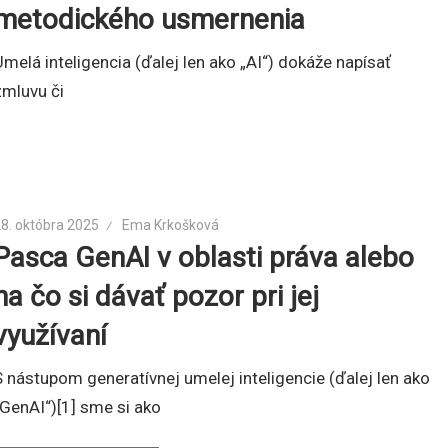
metodického usmernenia
Umelá inteligencia (ďalej len ako „AI“) dokáže napísať
zmluvu či
8. októbra 2025
Ema Krkošková
Pasca GenAI v oblasti práva alebo
na čo si dávať pozor pri jej
využívaní
S nástupom generatívnej umelej inteligencie (ďalej len ako
„GenAI“)[1] sme si ako