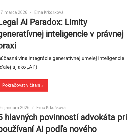
17. marca 2026
Ema Krkošková
Legal AI Paradox: Limity
generatívnej inteligencie v právnej
praxi
Súčasná vlna integrácie generatívnej umelej inteligencie
(ďalej aj ako „AI“)
Pokračovať v čítaní
6. januára 2026
Ema Krkošková
5 hlavných povinností advokáta pri
používaní AI podľa nového