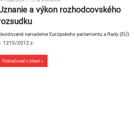
24. mája 2024
Ema Krkošková
Uznanie a výkon rozhodcovského
rozsudku
Revidované nariadenie Európskeho parlamentu a Rady (EÚ)
č. 1215/2012 z
Pokračovať v čítaní