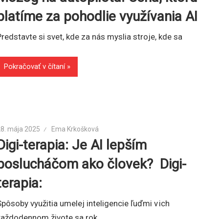
platíme za pohodlie využívania AI
Predstavte si svet, kde za nás myslia stroje, kde sa
Pokračovať v čítaní
28. mája 2025
Ema Krkošková
Digi-terapia: Je AI lepším
poslucháčom ako človek? Digi-
terapia:
Spôsoby využitia umelej inteligencie ľuďmi v ich
každodennom živote sa rok