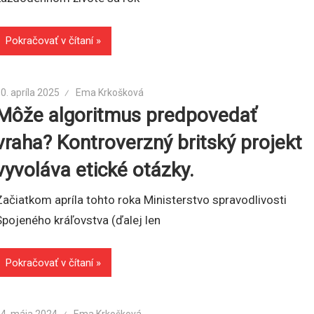
Pokračovať v čítaní
0. apríla 2025
Ema Krkošková
Môže algoritmus predpovedať
vraha? Kontroverzný britský projekt
vyvoláva etické otázky.
Začiatkom apríla tohto roka Ministerstvo spravodlivosti
Spojeného kráľovstva (ďalej len
Pokračovať v čítaní