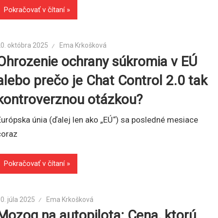
Pokračovať v čítaní
0. októbra 2025
Ema Krkošková
Ohrozenie ochrany súkromia v EÚ
alebo prečo je Chat Control 2.0 tak
kontroverznou otázkou?
Európska únia (ďalej len ako „EÚ“) sa posledné mesiace
čoraz
Pokračovať v čítaní
0. júla 2025
Ema Krkošková
Mozog na autopilota: Cena, ktorú