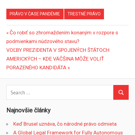
PRÁVO V ČASE PANDÉMIE
TRESTNÉ PRÁVO
Navigácia
Previous
Čo robiť so zhromaždením konaným v rozpore s
Post:
podmienkami núdzového stavu?
v
Next
VOĽBY PREZIDENTA V SPOJENÝCH ŠTÁTOCH
článku
Post:
AMERICKÝCH – KDE VÄČŠINA MÔŽE VOLIŤ
PORAZENÉHO KANDIDÁTA
Search
Search
for:
Najnovšie články
Keď Brusel uznáva, čo národné právo odmieta
A Global Legal Framework for Fully Autonomous