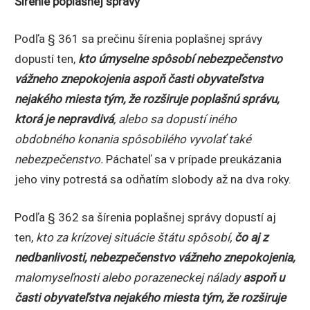
Šírenie poplašnej správy
Podľa § 361 sa prečinu šírenia poplašnej správy
dopustí ten,
kto úmyselne spôsobí
nebezpečenstvo
vážneho znepokojenia aspoň časti obyvateľstva
nejakého miesta tým, že rozširuje poplašnú správu,
ktorá je nepravdivá
, alebo sa dopustí iného
obdobného konania spôsobilého vyvolať také
nebezpečenstvo.
Páchateľ sa v prípade preukázania
jeho viny potrestá sa odňatím slobody až na dva roky.
Podľa § 362 sa šírenia poplašnej správy dopustí aj
ten,
kto za krízovej situácie štátu spôsobí,
čo aj z
nedbanlivosti, nebezpečenstvo vážneho znepokojenia,
malomyseľnosti alebo porazeneckej nálady
aspoň u
časti obyvateľstva nejakého miesta tým, že rozširuje