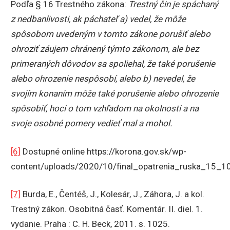
Podľa § 16 Trestného zákona:
Trestný čin je spáchaný
z nedbanlivosti, ak páchateľ a) vedel, že môže
spôsobom uvedeným v tomto zákone porušiť alebo
ohroziť záujem chránený týmto zákonom, ale bez
primeraných dôvodov sa spoliehal, že také porušenie
alebo ohrozenie nespôsobí, alebo b) nevedel, že
svojím konaním môže také porušenie alebo ohrozenie
spôsobiť, hoci o tom vzhľadom na okolnosti a na
svoje osobné pomery vedieť mal a mohol.
[6]
Dostupné online https://korona.gov.sk/wp-
content/uploads/2020/10/final_opatrenia_ruska_15_10
[7]
Burda, E., Čentéš, J., Kolesár, J., Záhora, J. a kol.
Trestný zákon. Osobitná časť. Komentár. II. diel. 1.
vydanie. Praha : C. H. Beck, 2011. s. 1025.