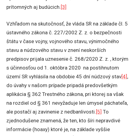
prítomných aj budúcich.
[3]
Vzhľadom na skutočnosť, že vláda SR na základe čl. 5
ústavného zákona č. 227/2002 Z. z. o bezpečnosti
štátu v čase vojny, vojnového stavu, výnimočného
stavu a núdzového stavu v znení neskorších
predpisov prijala uznesenie č. 268/2020 Z. z. , ktorým
s účinnosťou od 1. októbra 2020 na postihnutom
území SR vyhlásila na obdobie 45 dní núdzový stav
[4]
,
do úvahy v našom prípade pripadá predovšetkým
aplikácia § 362 Trestného zákona, pri ktorej sa však
na rozdiel od § 361 nevyžaduje len úmysel páchateľa,
ale postačí aj zavinenie z nedbanlivosti.
[5]
To
zjednodušene znamená, že ten, kto šíri nepravdivé
informácie (hoaxy) ktoré je, na základe vyššie