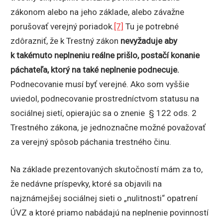
zákonom alebo na jeho základe, alebo závažne
porušovať verejný poriadok.
[7]
Tu je potrebné
zdôrazniť, že k Trestný zákon
nevyžaduje aby
k takémuto neplneniu reálne prišlo, postačí konanie
páchateľa, ktorý na také neplnenie podnecuje.
Podnecovanie musí byť verejné. Ako som vyššie
uviedol, podnecovanie prostredníctvom statusu na
sociálnej sietí, opierajúc sa o znenie § 122 ods. 2
Trestného zákona, je jednoznačne možné považovať
za verejný spôsob páchania trestného činu.
Na základe prezentovaných skutočností mám za to,
že nedávne príspevky, ktoré sa objavili na
najznámejšej sociálnej sieti o „nulitnosti“ opatrení
ÚVZ a ktoré priamo nabádajú na neplnenie povinností