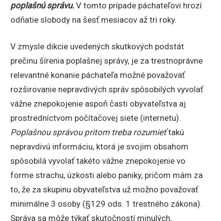
poplašnú správu.
V tomto prípade páchateľovi hrozí
odňatie slobody na šesť mesiacov až tri roky.
V zmysle dikcie uvedených skutkových podstát
prečinu šírenia poplašnej správy, je za trestnoprávne
relevantné konanie páchateľa možné považovať
rozširovanie nepravdivých správ spôsobilých vyvolať
vážne znepokojenie aspoň časti obyvateľstva aj
prostredníctvom počítačovej siete (internetu).
Poplašnou správou pritom treba rozumieť
takú
nepravdivú informáciu, ktorá je svojim obsahom
spôsobilá vyvolať takéto vážne znepokojenie vo
forme strachu, úzkosti alebo paniky, pričom mám za
to, že za skupinu obyvateľstva už možno považovať
minimálne 3 osoby (§129 ods. 1 trestného zákona).
Správa sa môže týkať skutočností minulých,