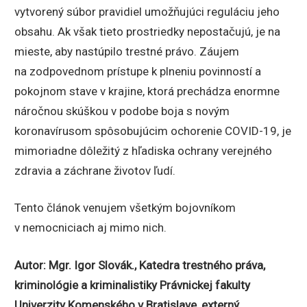
vytvorený súbor pravidiel umožňujúci reguláciu jeho
obsahu. Ak však tieto prostriedky nepostačujú, je na
mieste, aby nastúpilo trestné právo. Záujem
na zodpovednom prístupe k plneniu povinností a
pokojnom stave v krajine, ktorá prechádza enormne
náročnou skúškou v podobe boja s novým
koronavírusom spôsobujúcim ochorenie COVID-19, je
mimoriadne dôležitý z hľadiska ochrany verejného
zdravia a záchrane životov ľudí.
Tento článok venujem všetkým bojovníkom
v nemocniciach aj mimo nich.
Autor: Mgr. Igor Slovák., Katedra trestného práva,
kriminológie a kriminalistiky Právnickej fakulty
Univerzity Komenského v Bratislave, externý