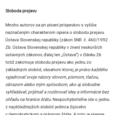
Sloboda prejavu
Mnoho autorov sa pri písaní príspevkov s vyššie
naznačeným charakterom opiera o slobodu prejavu.
Ústava Slovenskej republiky (zákon SNR č. 460/1992
Zb. Ústava Slovenskej republiky v znení neskorších
ústavných zákonov, ďalej len „Ústava“) v článku 26
totiž zakotvuje slobodu prejavu ako jednu zo
základných slobôd, obsahom ktorej
je právo každého
vyjadrovať svoje názory slovom, písmom, tlačou,
obrazom alebo iným spôsobom, ako aj slobodne
vyhľadávať, prijímať a rozširovať idey a informácie bez
ohľadu na hranice štátu.
Nespochybniteľne ide o jednu
z najdôležitejších slobôd jedinca žijúceho
v demokratickom a právnom štáte. A toto je presne