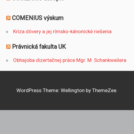
COMENIUS výskum
Kríza dôvery a jej rímsko-kánonické riešenia
Právnická fakulta UK
Obhajoba dizertačnej práce Mgr. M. Schankweilera
WordPress Theme: Wellington by ThemeZee.