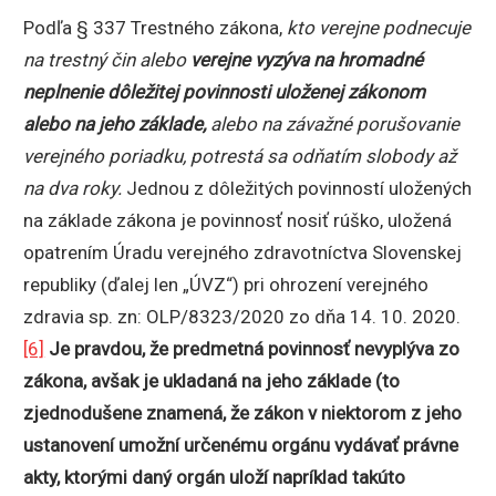
Podľa § 337 Trestného zákona,
kto verejne podnecuje
na trestný čin alebo
verejne vyzýva na hromadné
neplnenie dôležitej povinnosti uloženej zákonom
alebo na jeho základe,
alebo na závažné porušovanie
verejného poriadku, potrestá sa odňatím slobody až
na dva roky.
Jednou z dôležitých povinností uložených
na základe zákona je povinnosť nosiť rúško, uložená
opatrením Úradu verejného zdravotníctva Slovenskej
republiky (ďalej len „ÚVZ“) pri ohrození verejného
zdravia sp. zn: OLP/8323/2020 zo dňa 14. 10. 2020.
[6]
Je pravdou, že
predmetná povinnosť nevyplýva zo
zákona, avšak je ukladaná na jeho základe (to
zjednodušene znamená, že zákon v niektorom z jeho
ustanovení umožní určenému orgánu vydávať právne
akty, ktorými daný orgán uloží napríklad takúto