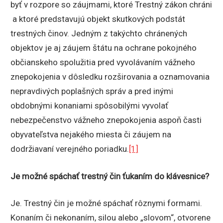
byť v rozpore so záujmami, ktoré Trestný zákon chráni
a ktoré predstavujú objekt skutkových podstát
trestných činov. Jedným z takýchto chránených
objektov je aj záujem štátu na ochrane pokojného
občianskeho spolužitia pred vyvolávaním vážneho
znepokojenia v dôsledku rozširovania a oznamovania
nepravdivých poplašných správ a pred inými
obdobnými konaniami spôsobilými vyvolať
nebezpečenstvo vážneho znepokojenia aspoň časti
obyvateľstva nejakého miesta či záujem na
dodržiavaní verejného poriadku.
[1]
Je možné spáchať trestný čin ťukaním do klávesnice?
Je. Trestný čin je možné spáchať rôznymi formami.
Konaním či nekonaním, silou alebo „slovom“, otvorene