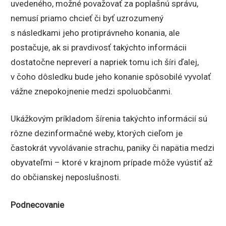
uvedeného, možné považovať za poplašnú správu,
nemusí priamo chcieť či byť uzrozumený
s následkami jeho protiprávneho konania, ale
postačuje, ak si pravdivosť takýchto informácii
dostatočne nepreverí a napriek tomu ich šíri ďalej,
v čoho dôsledku bude jeho konanie spôsobilé vyvolať
vážne znepokojnenie medzi spoluobčanmi.
Ukážkovým príkladom šírenia takýchto informácií sú
rôzne dezinformačné weby, ktorých cieľom je
častokrát vyvolávanie strachu, paniky či napätia medzi
obyvateľmi – ktoré v krajnom prípade môže vyústiť až
do občianskej neposlušnosti.
Podnecovanie