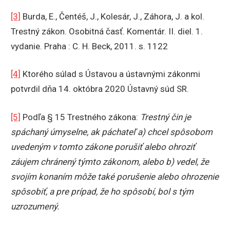
[3]
Burda, E., Čentéš, J., Kolesár, J., Záhora, J. a kol.
Trestný zákon. Osobitná časť. Komentár. II. diel. 1.
vydanie. Praha : C. H. Beck, 2011. s. 1122
[4]
Ktorého súlad s Ústavou a ústavnými zákonmi
potvrdil dňa 14. októbra 2020 Ústavný súd SR.
[5]
Podľa § 15 Trestného zákona:
Trestný čin je
spáchaný úmyselne, ak páchateľ a) chcel spôsobom
uvedeným v tomto zákone porušiť alebo ohroziť
záujem chránený týmto zákonom, alebo b) vedel, že
svojím konaním môže také porušenie alebo ohrozenie
spôsobiť, a pre prípad, že ho spôsobí, bol s tým
uzrozumený.