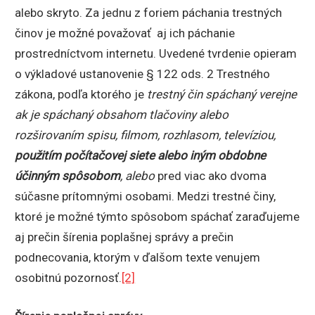
alebo skryto. Za jednu z foriem páchania trestných
činov je možné považovať aj ich páchanie
prostredníctvom internetu. Uvedené tvrdenie opieram
o výkladové ustanovenie § 122 ods. 2 Trestného
zákona, podľa ktorého je
trestný čin spáchaný verejne
ak je spáchaný obsahom tlačoviny alebo
rozširovaním spisu, filmom, rozhlasom, televíziou,
použitím počítačovej siete alebo iným obdobne
účinným spôsobom
, alebo
pred viac ako dvoma
súčasne prítomnými osobami. Medzi trestné činy,
ktoré je možné týmto spôsobom spáchať zaraďujeme
aj prečin šírenia poplašnej správy a prečin
podnecovania, ktorým v ďalšom texte venujem
osobitnú pozornosť.
[2]