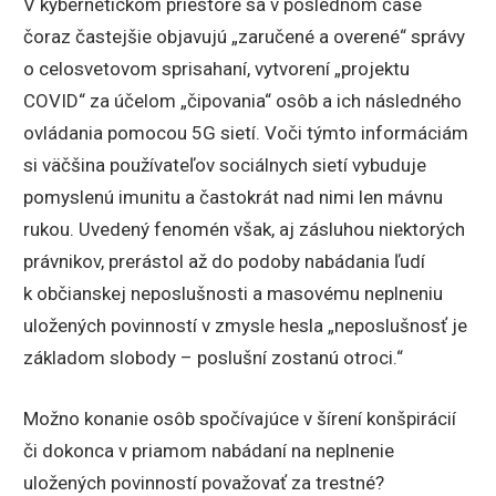
V kybernetickom priestore sa v poslednom čase
čoraz častejšie objavujú „zaručené a overené“ správy
o celosvetovom sprisahaní, vytvorení „projektu
COVID“ za účelom „čipovania“ osôb a ich následného
ovládania pomocou 5G sietí. Voči týmto informáciám
si väčšina používateľov sociálnych sietí vybuduje
pomyslenú imunitu a častokrát nad nimi len mávnu
rukou. Uvedený fenomén však, aj zásluhou niektorých
právnikov, prerástol až do podoby nabádania ľudí
k občianskej neposlušnosti a masovému neplneniu
uložených povinností v zmysle hesla „neposlušnosť je
základom slobody – poslušní zostanú otroci.“
Možno konanie osôb spočívajúce v šírení konšpirácií
či dokonca v priamom nabádaní na neplnenie
uložených povinností považovať za trestné?