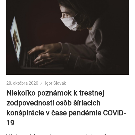
28. októbra 2020
Igor Slovák
Niekoľko poznámok k trestnej
zodpovednosti osôb šíriacich
konšpirácie v čase pandémie COVID-
19