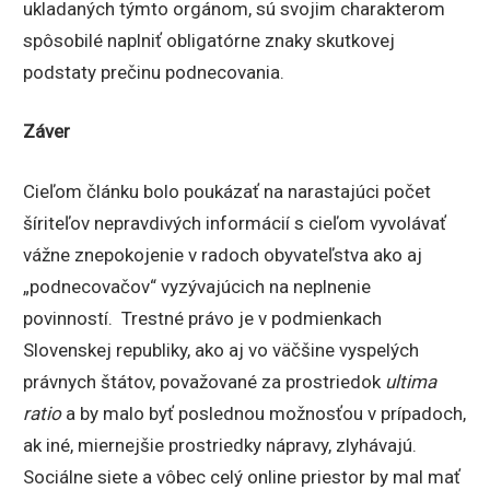
ukladaných týmto orgánom, sú svojim charakterom
spôsobilé naplniť obligatórne znaky skutkovej
podstaty prečinu podnecovania.
Záver
Cieľom článku bolo poukázať na narastajúci počet
šíriteľov nepravdivých informácií s cieľom vyvolávať
vážne znepokojenie v radoch obyvateľstva ako aj
„podnecovačov“ vyzývajúcich na neplnenie
povinností. Trestné právo je v podmienkach
Slovenskej republiky, ako aj vo väčšine vyspelých
právnych štátov, považované za prostriedok
ultima
ratio
a by malo byť poslednou možnosťou v prípadoch,
ak iné, miernejšie prostriedky nápravy, zlyhávajú.
Sociálne siete a vôbec celý online priestor by mal mať