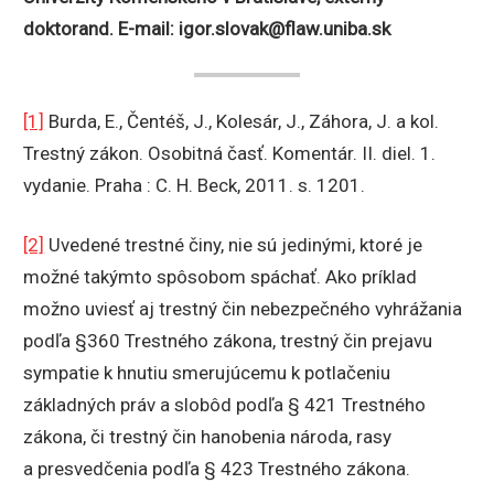
doktorand. E-mail: igor.slovak@flaw.uniba.sk
[1]
Burda, E., Čentéš, J., Kolesár, J., Záhora, J. a kol.
Trestný zákon. Osobitná časť. Komentár. II. diel. 1.
vydanie. Praha : C. H. Beck, 2011. s. 1201.
[2]
Uvedené trestné činy, nie sú jedinými, ktoré je
možné takýmto spôsobom spáchať. Ako príklad
možno uviesť aj trestný čin nebezpečného vyhrážania
podľa §360 Trestného zákona, trestný čin prejavu
sympatie k hnutiu smerujúcemu k potlačeniu
základných práv a slobôd podľa § 421 Trestného
zákona, či trestný čin hanobenia národa, rasy
a presvedčenia podľa § 423 Trestného zákona.