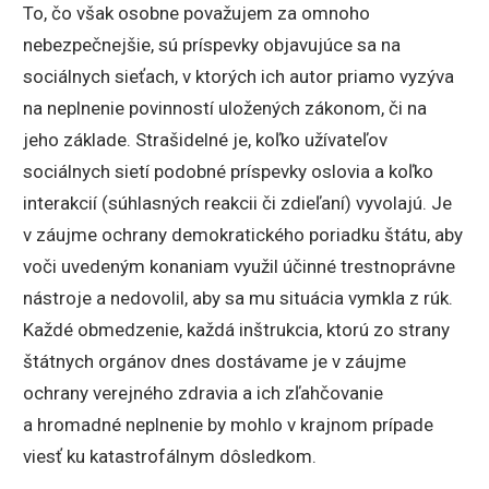
To, čo však osobne považujem za omnoho
nebezpečnejšie, sú príspevky objavujúce sa na
sociálnych sieťach, v ktorých ich autor priamo vyzýva
na neplnenie povinností uložených zákonom, či na
jeho základe. Strašidelné je, koľko užívateľov
sociálnych sietí podobné príspevky oslovia a koľko
interakcií (súhlasných reakcii či zdieľaní) vyvolajú. Je
v záujme ochrany demokratického poriadku štátu, aby
voči uvedeným konaniam využil účinné trestnoprávne
nástroje a nedovolil, aby sa mu situácia vymkla z rúk.
Každé obmedzenie, každá inštrukcia, ktorú zo strany
štátnych orgánov dnes dostávame je v záujme
ochrany verejného zdravia a ich zľahčovanie
a hromadné neplnenie by mohlo v krajnom prípade
viesť ku katastrofálnym dôsledkom.