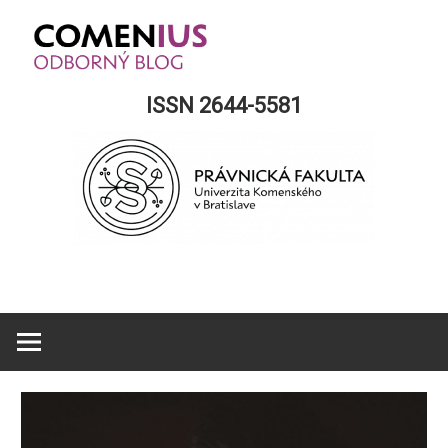
Skip
to
content
Comenius
ISSN 2644-5581
Blog