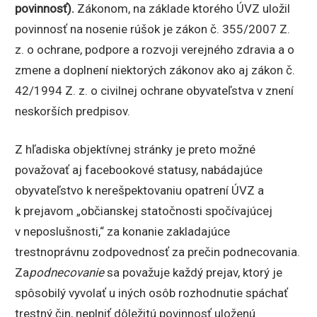
povinnosť).
Zákonom, na základe ktorého ÚVZ uložil
povinnosť na nosenie rúšok je zákon č. 355/2007 Z.
z. o ochrane, podpore a rozvoji verejného zdravia a o
zmene a doplnení niektorých zákonov ako aj zákon č.
42/1994 Z. z. o civilnej ochrane obyvateľstva v znení
neskorších predpisov.
Z hľadiska objektívnej stránky je preto možné
považovať aj facebookové statusy, nabádajúce
obyvateľstvo k nerešpektovaniu opatrení ÚVZ a
k prejavom „občianskej statočnosti spočívajúcej
v neposlušnosti,“ za konanie zakladajúce
trestnoprávnu zodpovednosť za prečin podnecovania.
Za
podnecovanie
sa považuje každý prejav, ktorý je
spôsobilý vyvolať u iných osôb rozhodnutie spáchať
trestný čin, neplniť dôležitú povinnosť uloženú